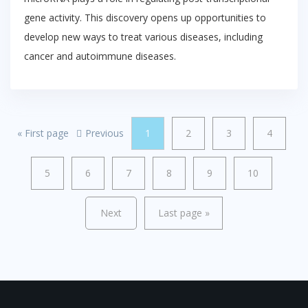
gene activity. This discovery opens up opportunities to
develop new ways to treat various diseases, including
cancer and autoimmune diseases.
«
First page
Previous
1
2
3
4
5
6
7
8
9
10
Next
Last page
»