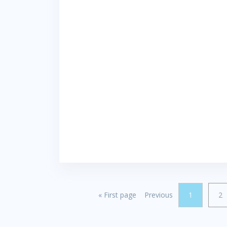
«
First page
Previous
1
2