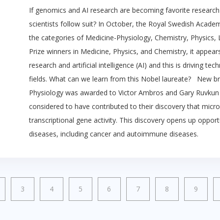
If genomics and AI research are becoming favorite research 
scientists follow suit? In October, the Royal Swedish Acad
the categories of Medicine-Physiology, Chemistry, Physics, 
Prize winners in Medicine, Physics, and Chemistry, it appea
research and artificial intelligence (AI) and this is driving t
fields. What can we learn from this Nobel laureate? New b
Physiology was awarded to Victor Ambros and Gary Ruvkun 
considered to have contributed to their discovery that micro
transcriptional gene activity. This discovery opens up oppor
diseases, including cancer and autoimmune diseases.
3
4
5
6
7
8
9