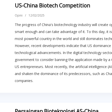
US-China Biotech Competition
Opini
/
12/02/2025
The progress of China's biotechnology industry will create o
smart enough and can take advantage of it. To this day, it is 
most powerful country in the world and still dominates tech
However, recent developments indicate that US dominance i
technological advancements. In the digital technology sector
government to consider banning the application made by a C
US entrepreneurs. Most recently, the artificial intelligence
and shaken the dominance of its predecessors, such as Ch
companies.
Persaingan Bioteknologi AS-China