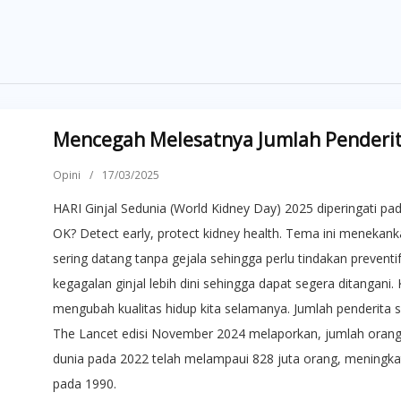
Mencegah Melesatnya Jumlah Penderita
Opini
/
17/03/2025
HARI Ginjal Sedunia (World Kidney Day) 2025 diperingati pa
OK? Detect early, protect kidney health. Tema ini menekanka
sering datang tanpa gejala sehingga perlu tindakan prevent
kegagalan ginjal lebih dini sehingga dapat segera ditangani
mengubah kualitas hidup kita selamanya. Jumlah penderita sa
The Lancet edisi November 2024 melaporkan, jumlah orang d
dunia pada 2022 telah melampaui 828 juta orang, meningkat l
pada 1990.