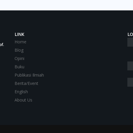
LINK
LO
Home
of.
Blog
Opini
Buku
Publikasi Ilmiah
Berita/Event
English
About Us