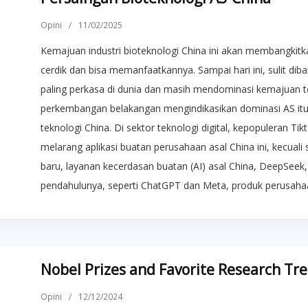
Opini
/
11/02/2025
Kemajuan industri bioteknologi China ini akan membangkitk
cerdik dan bisa memanfaatkannya. Sampai hari ini, sulit di
paling perkasa di dunia dan masih mendominasi kemajuan t
perkembangan belakangan mengindikasikan dominasi AS it
teknologi China. Di sektor teknologi digital, kepopuleran 
melarang aplikasi buatan perusahaan asal China ini, kecual
baru, layanan kecerdasan buatan (AI) asal China, DeepSe
pendahulunya, seperti ChatGPT dan Meta, produk perusahaa
Nobel Prizes and Favorite Research Tr
Opini
/
12/12/2024