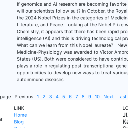
If genomics and AI research are becoming favorite
will our scientists follow suit? In October, the R
the 2024 Nobel Prizes in the categories of Medicin
Literature, and Peace. Looking at the Nobel Prize w
Chemistry, it appears that there has been rapid pro
intelligence (AI) and this is driving technological p
What can we learn from this Nobel laureate? New 
Medicine-Physiology was awarded to Victor Ambro
States (US). Both were considered to have contrib
plays a role in regulating post-transcriptional gene
opportunities to develop new ways to treat various
autoimmune diseases.
 page
Previous
1
2
3
4
5
6
7
8
9
10
Next
Last
LINK
L
Jl
Home
it
Ka
Blog