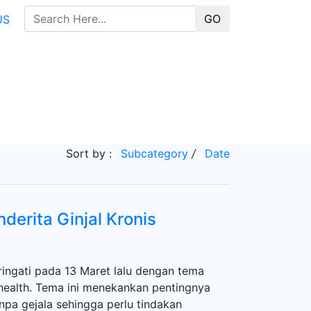
GO
US
Sort by :
Subcategory
/
Date
erita Ginjal Kronis
ringati pada 13 Maret lalu dengan tema
 health. Tema ini menekankan pentingnya
anpa gejala sehingga perlu tindakan