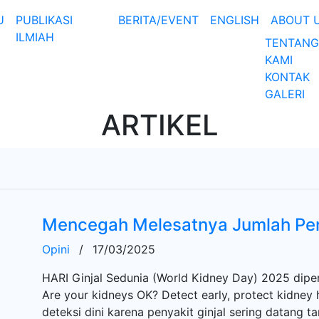
U
PUBLIKASI
BERITA/EVENT
ENGLISH
ABOUT 
ILMIAH
TENTANG
KAMI
KONTAK
GALERI
ARTIKEL
Mencegah Melesatnya Jumlah Pend
Opini
/
17/03/2025
HARI Ginjal Sedunia (World Kidney Day) 2025 dipe
Are your kidneys OK? Detect early, protect kidney
deteksi dini karena penyakit ginjal sering datang t