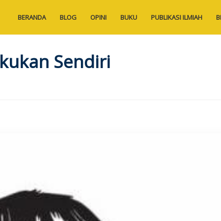
BERANDA
BLOG
OPINI
BUKU
PUBLIKASI ILMIAH
B
akukan Sendiri