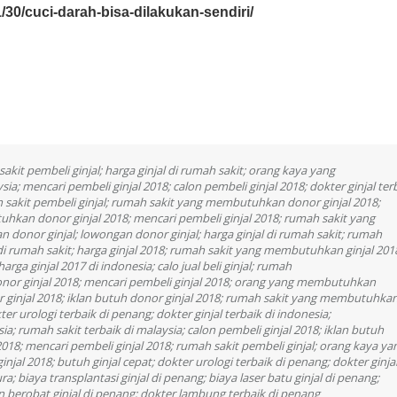
/30/cuci-darah-bisa-dilakukan-sendiri/
it pembeli ginjal; harga ginjal di rumah sakit; orang kaya yang
sia; mencari pembeli ginjal 2018; calon pembeli ginjal 2018; dokter ginjal ter
h sakit pembeli ginjal; rumah sakit yang membutuhkan donor ginjal 2018;
uhkan donor ginjal 2018; mencari pembeli ginjal 2018; rumah sakit yang
onor ginjal; lowongan donor ginjal; harga ginjal di rumah sakit; rumah
di rumah sakit; harga ginjal 2018; rumah sakit yang membutuhkan ginjal 201
 harga ginjal 2017 di indonesia; calo jual beli ginjal; rumah
nor ginjal 2018; mencari pembeli ginjal 2018; orang yang membutuhkan
nor ginjal 2018; iklan butuh donor ginjal 2018; rumah sakit yang membutuhka
ter urologi terbaik di penang; dokter ginjal terbaik di indonesia;
sia; rumah sakit terbaik di malaysia; calon pembeli ginjal 2018; iklan butuh
2018; mencari pembeli ginjal 2018; rumah sakit pembeli ginjal; orang kaya ya
al 2018; butuh ginjal cepat; dokter urologi terbaik di penang; dokter ginja
ura; biaya transplantasi ginjal di penang; biaya laser batu ginjal di penang;
n berobat ginjal di penang; dokter lambung terbaik di penang