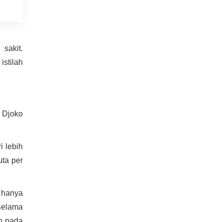
 sakit.
istilah
r Djoko
 lebih
uta per
l hanya
Selama
an pada