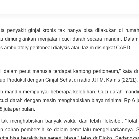
ta penyakit ginjal kronis tak hanya bisa dilakukan di rumah
u dimungkinkan menjalani cuci darah secara mandiri. Dalam 
ous ambulatory peritoneal dialysis atau lazim disingkat CAPD.
di dalam perut manusia terdapat kantong peritoneum,” kata d
Produktif dengan Ginjal Sehat di radio JJFM, Kamis (22/11).
 mandiri mempunyai beberapa kelebihan. Cuci darah mandiri
a cuci darah dengan mesin menghabiskan biaya minimal Rp 6 j
8 juta per bulan.
i tak menghabiskan banyak waktu dan lebih fleksibel. “Tota
n cairan pembersih ke dalam perut lalu mengeluarkannya. 
ita bisa beraktivitas seperti biasa,” jelas dr Djoko. Sedangk