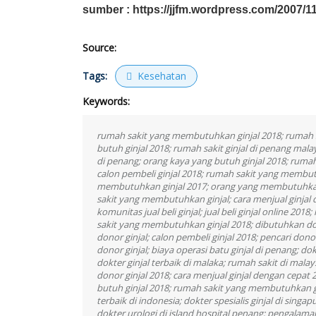
sumber :
https://jjfm.wordpress.com/2007/11
Source:
Tags:
Kesehatan
Keywords:
rumah sakit yang membutuhkan ginjal 2018; rumah sak
butuh ginjal 2018; rumah sakit ginjal di penang malay
di penang; orang kaya yang butuh ginjal 2018; ruma
calon pembeli ginjal 2018; rumah sakit yang membut
membutuhkan ginjal 2017; orang yang membutuhkan d
sakit yang membutuhkan ginjal; cara menjual ginjal 
komunitas jual beli ginjal; jual beli ginjal online 2018;
sakit yang membutuhkan ginjal 2018; dibutuhkan do
donor ginjal; calon pembeli ginjal 2018; pencari do
donor ginjal; biaya operasi batu ginjal di penang; dok
dokter ginjal terbaik di malaka; rumah sakit di malay
donor ginjal 2018; cara menjual ginjal dengan cepat 
butuh ginjal 2018; rumah sakit yang membutuhkan ginj
terbaik di indonesia; dokter spesialis ginjal di singap
dokter urologi di island hospital penang; pengalama