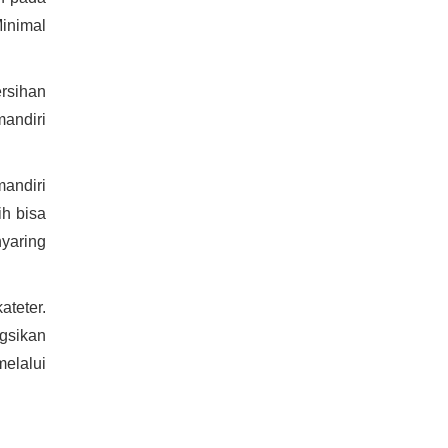
Minimal
ersihan
mandiri
mandiri
ih bisa
nyaring
teter.
ngsikan
elalui