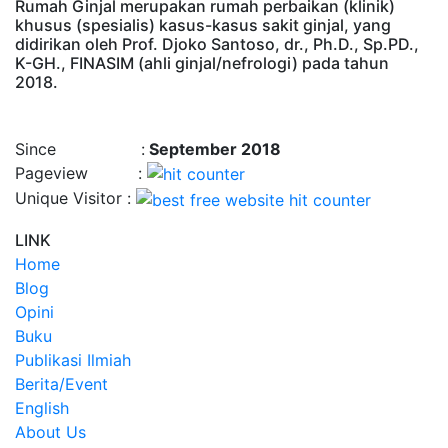
Rumah Ginjal merupakan rumah perbaikan (klinik)
khusus (spesialis) kasus-kasus sakit ginjal, yang
didirikan oleh Prof. Djoko Santoso, dr., Ph.D., Sp.PD.,
K-GH., FINASIM (ahli ginjal/nefrologi) pada tahun
2018.
Time : 8/10/2026, 1:58:25 AM
Since :
September 2018
Pageview :
Unique Visitor :
LINK
Home
Blog
Opini
Buku
Publikasi Ilmiah
Berita/Event
English
About Us