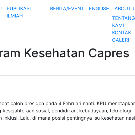
U
PUBLIKASI
BERITA/EVENT
ENGLISH
ABOUT 
ILMIAH
TENTANG
KAMI
KONTAK
GALERI
gram Kesehatan Capres
debat calon presiden pada 4 Februari nanti. KPU menetapka
ng kesejahteraan sosial, pendidikan, kebudayaan, teknologi
 inklusi. Lalu, di mana posisi pentingnya isu kesehatan nas