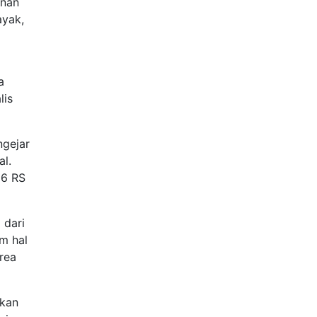
anan
ayak,
a
lis
ngejar
al.
16 RS
 dari
m hal
rea
hkan