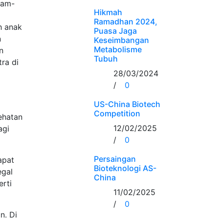
ram-
Hikmah
Ramadhan 2024,
h anak
Puasa Jaga
n
Keseimbangan
Metabolisme
n
Tubuh
ra di
28/03/2024
/
0
US-China Biotech
Competition
ehatan
12/02/2025
agi
/
0
Persaingan
apat
Bioteknologi AS-
egal
China
erti
11/02/2025
/
0
n. Di