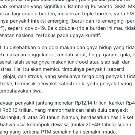
ebab kematian yang signifikan. Bambang Purwanto, SKM, M
kan lagi double burden, melainkan triple burden, yaitu PM
nya penyakit infeksi emerging (baru) dan re-emerging (pe
), seperti covid-19. Baik double-triple burden ini mau tid
atan nasional terfokus pada upaya kuratif.
itu disebabkan oleh pola makan dan gaya hidup yang tida
h makanan tinggi kalori, rendah serat, tinggi garam, gula, 
ehat ialah senangnya makan junkfood atau siap saji, dan
 stres. Hal itu akan memicu timbulnya penyakit, seperti
ng, ginjal, dan stroke, yang semuanya tergolong penyakit tid
 stroke, termasuk penyakit katastropik, yaitu penyakit yang
embahayakan jiwa.
yaan penyakit jantung menelan Rp12,14 triliun, kanker Rp4
jal Rp2,16 triliun. Yang memprihatinkan ialah dulu penyakit
ia lanjut, di atas 50 tahun. Namun, berdasarkan hasil Riset
 bahwa usia kelompok dewasa (mulai 20–49 tahun) sudah
rang yang terkena PTM semakin hari semakin muda.