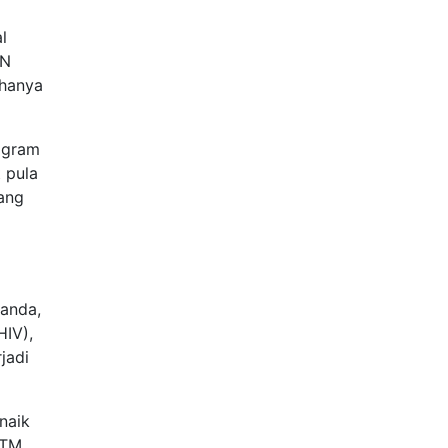
l
KN
 hanya
rogram
 pula
yang
ganda,
HIV),
jadi
naik
PTM