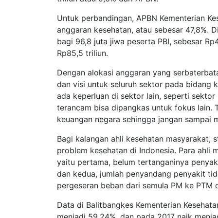
Untuk perbandingan, APBN Kementerian Keseh
anggaran kesehatan, atau sebesar 47,8%. 
bagi 96,8 juta jiwa peserta PBI, sebesar R
Rp85,5 triliun.
Dengan alokasi anggaran yang serbaterbatas,
dan visi untuk seluruh sektor pada bidang 
ada keperluan di sektor lain, seperti sektor
terancam bisa dipangkas untuk fokus lain. 
keuangan negara sehingga jangan sampai m
Bagi kalangan ahli kesehatan masyarakat, s
problem kesehatan di Indonesia. Para ahli
yaitu pertama, belum tertanganinya penyaki
dan kedua, jumlah penyandang penyakit tid
pergeseran beban dari semula PM ke PTM
Data di Balitbangkes Kementerian Kesehat
menjadi 59,24%, dan pada 2017 naik menjad