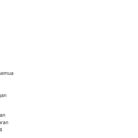
 semua
gan
ran
uran
4