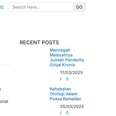
GO
US
RECENT POSTS
Mencegah
Melesatnya
Jumlah Penderita
Ginjal Kronis
17/03/2025
/
0
n
Kehebatan
Otofagi dalam
Puasa Ramadan
ional
05/03/2025
/
0