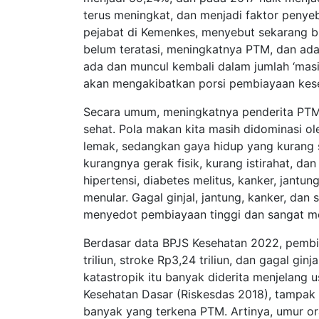
terus meningkat, dan menjadi faktor peny
pejabat di Kemenkes, menyebut sekarang bu
belum teratasi, meningkatnya PTM, dan ada
ada dan muncul kembali dalam jumlah ‘masif’
akan mengakibatkan porsi pembiayaan keseh
Secara umum, meningkatnya penderita PTM 
sehat. Pola makan kita masih didominasi ole
lemak, sedangkan gaya hidup yang kurang s
kurangnya gerak fisik, kurang istirahat, dan
hipertensi, diabetes melitus, kanker, jantu
menular. Gagal ginjal, jantung, kanker, dan
menyedot pembiayaan tinggi dan sangat m
Berdasar data BPJS Kesehatan 2022, pembia
triliun, stroke Rp3,24 triliun, dan gagal gin
katastropik itu banyak diderita menjelang us
Kesehatan Dasar (Riskesdas 2018), tampak
banyak yang terkena PTM. Artinya, umur o