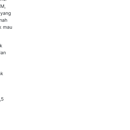
KM,
 yang
rnah
ak mau
k
dan
ak
,5