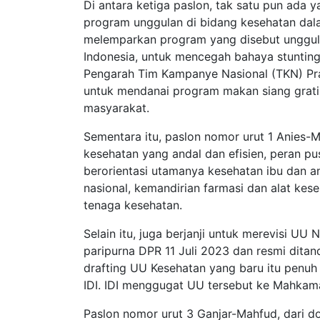
Di antara ketiga paslon, tak satu pun ad
program unggulan di bidang kesehatan da
melemparkan program yang disebut unggula
Indonesia, untuk mencegah bahaya stuntin
Pengarah Tim Kampanye Nasional (TKN) Pra
untuk mendanai program makan siang gratis
masyarakat.
Sementara itu, paslon nomor urut 1 Anies-
kesehatan yang andal dan efisien, peran 
berorientasi utamanya kesehatan ibu dan a
nasional, kemandirian farmasi dan alat kes
tenaga kesehatan.
Selain itu, juga berjanji untuk merevisi U
paripurna DPR 11 Juli 2023 dan resmi dita
drafting UU Kesehatan yang baru itu penuh 
IDI. IDI menggugat UU tersebut ke Mahkam
Paslon nomor urut 3 Ganjar-Mahfud, dari d