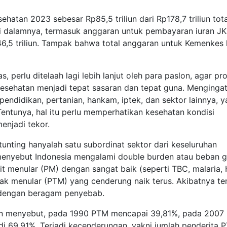
atan 2023 sebesar Rp85,5 triliun dari Rp178,7 triliun tota
Di dalamnya, termasuk anggaran untuk pembayaran iuran J
p46,5 triliun. Tampak bahwa total anggaran untuk Kemenkes
 perlu ditelaah lagi lebih lanjut oleh para paslon, agar p
kesehatan menjadi tepat sasaran dan tepat guna. Mengingat
 pendidikan, pertanian, hankam, iptek, dan sektor lainnya, 
Tentunya, hal itu perlu memperhatikan kesehatan kondisi
enjadi tekor.
tunting hanyalah satu subordinat sektor dari keseluruhan
 menyebut Indonesia mengalami double burden atau beban 
t menular (PM) dengan sangat baik (seperti TBC, malaria, 
ak menular (PTM) yang cenderung naik terus. Akibatnya ter
 dengan beragam penyebab.
an menyebut, pada 1990 PTM mencapai 39,81%, pada 2007 
i 69,91%. Terjadi kecenderungan, yakni jumlah penderita 