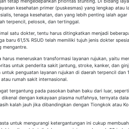
an tetap mengedepankan prioritas stunting. Di bidang lay
 layanan kesehatan primer (puskesmas) yang lengkap atau l
alis, tenaga kesehatan, dan yang lebih penting ialah agar
h terpencil, pelosok, dan tertinggal.
mal satu dokter, tentu harus ditingkatkan menjadi beberap
a baru 61,5% RSUD telah memiliki tujuh jenis dokter spesia
g mengantre.
ga harus meneruskan transformasi layanan rujukan, yaitu me
tas untuk penderita sakit jantung, stroke, kanker, dan ginj
 untuk penguatan layanan rujukan di daerah terpencil dan 
 atau rumah sakit internasional.
angat tergantung pada pasokan bahan baku dari luar, seperti
g dikenal dengan kekayaan plasma nutfahnya, ternyata dala
asih kalah jauh jika dibandingkan dengan Tiongkok atau Ko
wasta untuk mengurangi ketergantungan ini cukup membua