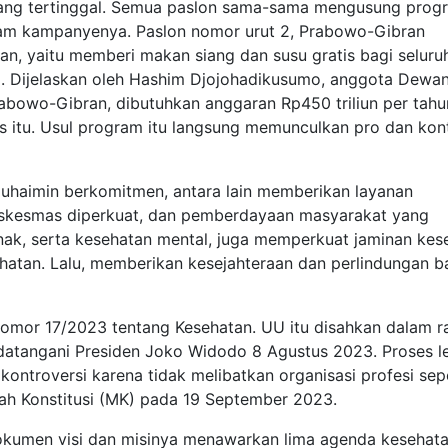
a yang tertinggal. Semua paslon sama-sama mengusung prog
lam kampanyenya. Paslon nomor urut 2, Prabowo-Gibran
n, yaitu memberi makan siang dan susu gratis bagi seluru
g. Dijelaskan oleh Hashim Djojohadikusumo, anggota Dewa
bowo-Gibran, dibutuhkan anggaran Rp450 triliun per tahu
 itu. Usul program itu langsung memunculkan pro dan kont
Muhaimin berkomitmen, antara lain memberikan layanan
puskesmas diperkuat, dan pemberdayaan masyarakat yang
nak, serta kesehatan mental, juga memperkuat jaminan kes
ehatan. Lalu, memberikan kesejahteraan dan perlindungan b
U Nomor 17/2023 tentang Kesehatan. UU itu disahkan dalam r
ndatangani Presiden Joko Widodo 8 Agustus 2023. Proses l
kontroversi karena tidak melibatkan organisasi profesi sep
ah Konstitusi (MK) pada 19 September 2023.
okumen visi dan misinya menawarkan lima agenda kesehata