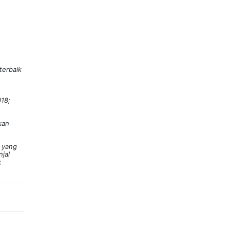
terbaik
018;
kan
a yang
njal
;