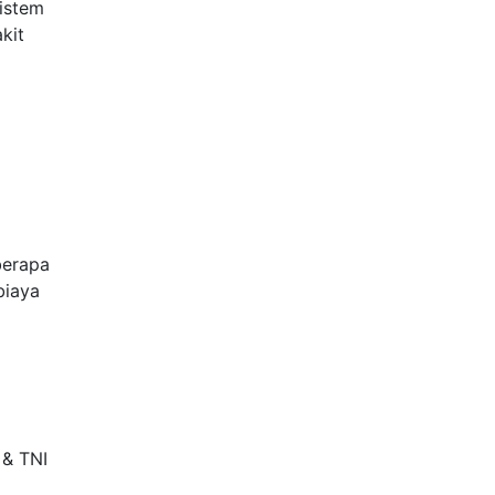
istem
kit
berapa
biaya
 & TNI