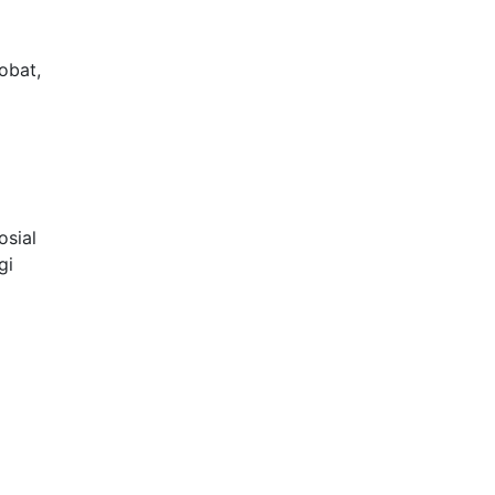
obat,
osial
gi