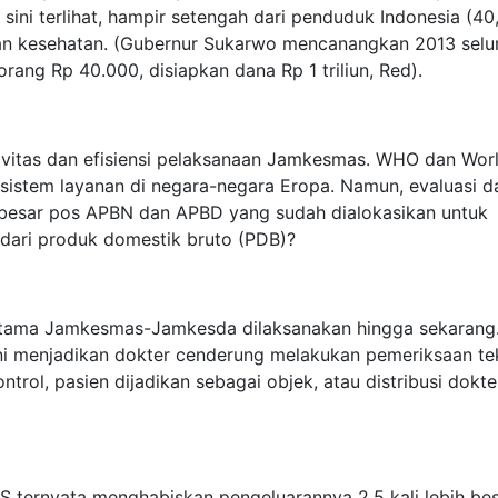
sini terlihat, hampir setengah dari penduduk Indonesia (40
inan kesehatan. (Gubernur Sukarwo mencanangkan 2013 selu
rang Rp 40.000, disiapkan dana Rp 1 triliun, Red).
ivitas dan efisiensi pelaksanaan Jamkesmas. WHO dan Wor
 sistem layanan di negara-negara Eropa. Namun, evaluasi 
a besar pos APBN dan APBD yang sudah dialokasikan untuk
ari produk domestik bruto (PDB)?
pertama Jamkesmas-Jamkesda dilaksanakan hingga sekarang
ni menjadikan dokter cenderung melakukan pemeriksaan te
ntrol, pasien dijadikan sebagai objek, atau distribusi dokte
S ternyata menghabiskan pengeluarannya 2,5 kali lebih be