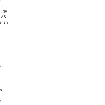
an
juga
a AS
yanan
in,
a
k