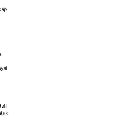
dap
ai
ayai
tah
ntuk