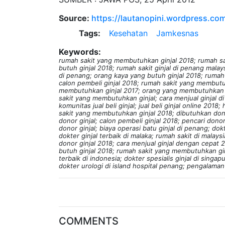
Source:
https://lautanopini.wordpress.co
Tags:
Kesehatan
Jamkesnas
Keywords:
rumah sakit yang membutuhkan ginjal 2018; rumah saki
butuh ginjal 2018; rumah sakit ginjal di penang malays
di penang; orang kaya yang butuh ginjal 2018; rumah
calon pembeli ginjal 2018; rumah sakit yang membutu
membutuhkan ginjal 2017; orang yang membutuhkan don
sakit yang membutuhkan ginjal; cara menjual ginjal d
komunitas jual beli ginjal; jual beli ginjal online 2018;
sakit yang membutuhkan ginjal 2018; dibutuhkan don
donor ginjal; calon pembeli ginjal 2018; pencari don
donor ginjal; biaya operasi batu ginjal di penang; dokt
dokter ginjal terbaik di malaka; rumah sakit di malaysi
donor ginjal 2018; cara menjual ginjal dengan cepat 
butuh ginjal 2018; rumah sakit yang membutuhkan ginja
terbaik di indonesia; dokter spesialis ginjal di singap
dokter urologi di island hospital penang; pengalaman
COMMENTS