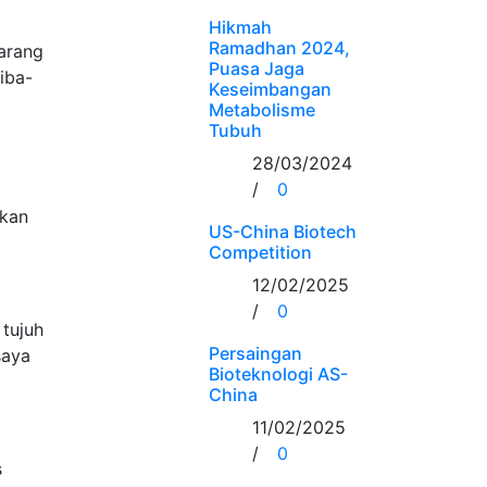
Hikmah
Ramadhan 2024,
arang
Puasa Jaga
iba-
Keseimbangan
Metabolisme
Tubuh
28/03/2024
/
0
hkan
US-China Biotech
Competition
12/02/2025
/
0
tujuh
Persaingan
saya
Bioteknologi AS-
China
11/02/2025
/
0
s